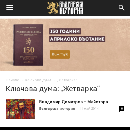
Начало
Ключови думи
„Жетварка“
Ключова дума: „Жетварка“
Владимир Димитров – Майстора
Българска история
-
11 май 2014
0