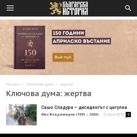
Начало
Ключови думи
жертва
Ключова дума: жертва
Сашо Сладура — дисидентът с цигулка
Иво Владимиров (1991 – 2020)
-
16 юни 2015
0