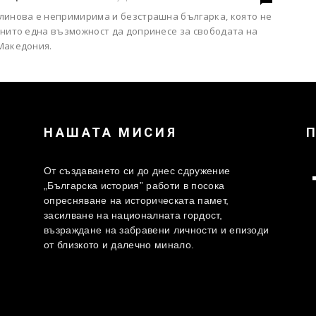
линова е непримирима и безстрашна българка, която не
 нито една възможност да допринесе за свободата на
Македония.
НАШАТА МИСИЯ
От създаването си до днес сдружение
„Българска история” работи в посока
опресняване на историческата памет,
засилване на националната гордост,
възраждане на забравени личности и епизоди
от близкото и далечно минало.