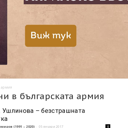
а армия
ни в българската армия
 Ушлинова – безстрашната
тка
миров (1991 – 2020)
-
05 януари 2017
0