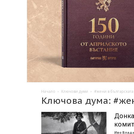
Начало
Ключови думи
#жени в българскат
Ключова дума: #же
Донка
коми
Иво Влади