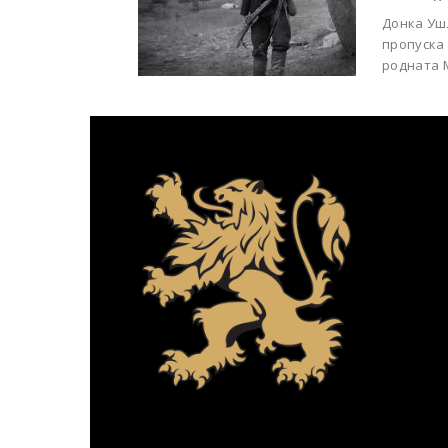
Донка Уш
пропуска
родната 