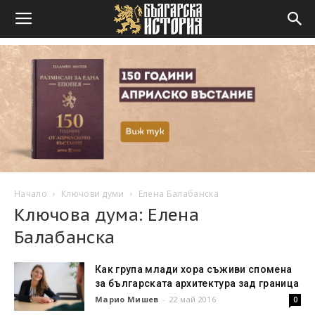
Начало
Ключови думи
Елена Балабанска
Ключова дума: Елена
Балабанска
Как група млади хора съживи спомена
за българската архитектура зад граница
Марио Мишев
-
22 май 2016
0