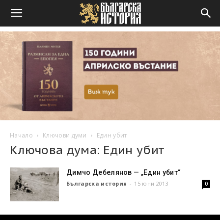
Начало
Ключови думи
Един убит
Ключова дума: Един убит
Димчо Дебелянов — „Един убит“
Българска история
-
15 юни 2013
0