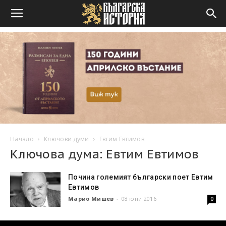
Начало
Ключови думи
Евтим Евтимов
Ключова дума: Евтим Евтимов
Почина големият български поет Евтим
Евтимов
Марио Мишев
-
08 юни 2016
0