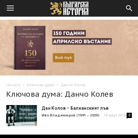
Начало
Ключови думи
Данчо Колев
Ключова дума: Данчо Колев
Дан Колов – Балканският лъв
Иво Владимиров (1991 – 2020)
-
14 март 2016
0