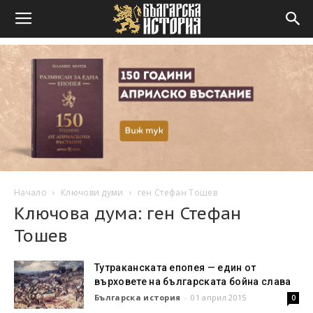
Начало
Ключови думи
ген Стефан Тошев
Ключова дума: ген Стефан
Тошев
Тутраканската епопея — един от
върховете на българската бойна слава
Българска история
-
01 април 2015
0