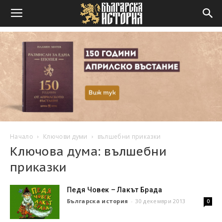
Начало
Ключови думи
вълшебни приказки
Ключова дума: вълшебни
приказки
Педя Човек – Лакът Брада
Българска история
-
30 декември 2013
0