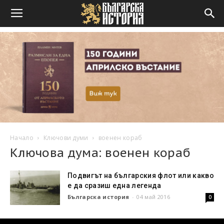
Начало
Ключови думи
военен кораб
Ключова дума: военен кораб
Подвигът на българския флот или какво
е да сразиш една легенда
Българска история
-
04 май 2016
0