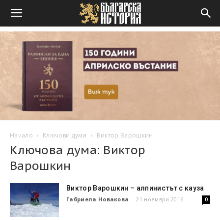
Начало
Ключови думи
Виктор Варошкин
Ключова дума: Виктор
Варошкин
Виктор Варошкин – алпинистът с кауза
Габриела Новакова
-
21 ноември 2016
0