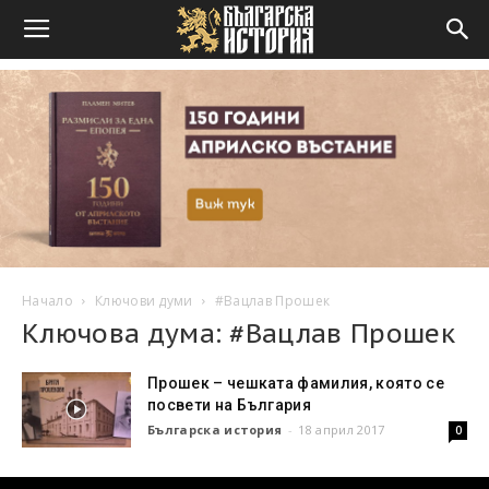
Начало
Ключови думи
#Вацлав Прошек
Ключова дума: #Вацлав Прошек
Прошек – чешката фамилия, която се
посвети на България
Българска история
-
18 април 2017
0