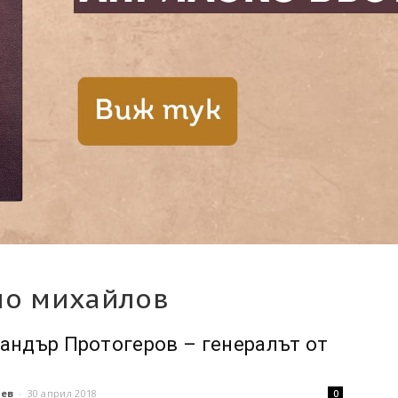
чо михайлов
андър Протогеров – генералът от
д
чев
-
30 април 2018
0