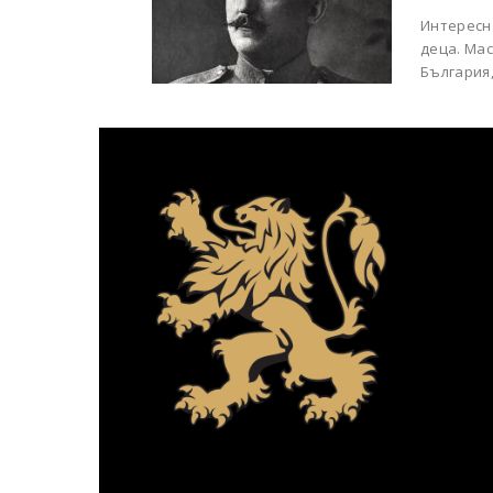
Интересна
деца. Мас
България,