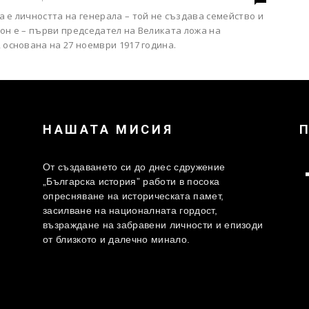
 е личността на генерала – той не създава семейство и
он е – първи председател на Великата ложа на
 основана на 27 ноември 1917 година.
НАШАТА МИСИЯ
От създаването си до днес сдружение
„Българска история” работи в посока
опресняване на историческата памет,
засилване на националната гордост,
възраждане на забравени личности и епизоди
от близкото и далечно минало.