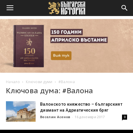
Начало
Ключови думи
#Валона
Ключова дума: #Валона
Валонското княжество – българският
диамант на Адриатическия бряг
Веселин Асенов
-
16 декември 2017
0