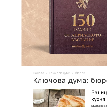
Начало
Ключови думи
бюрек
Ключова дума: бюр
Баниц
кухня
Българска