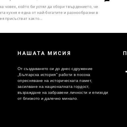
а човек, който би успял да обори твърдението, че
та кухня е една от най-богатите и разнообразни в
нея присъстват както...
НАШАТА МИСИЯ
От създаването си до днес сдружение
„Българска история” работи в посока
опресняване на историческата памет,
засилване на националната гордост,
възраждане на забравени личности и епизоди
от близкото и далечно минало.