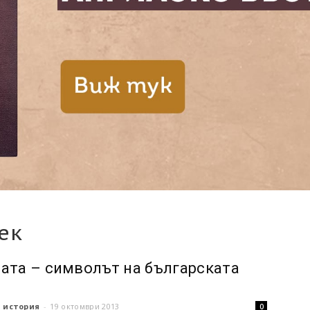
ек
ата – символът на българската
 история
-
19 октомври 2013
0