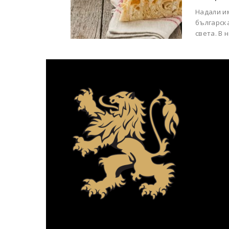
Надали им
българска
света. В 