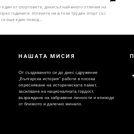
 един от спортовете, донесъл най-много отличия на
през годините. Успехите ни в този труден спорт със
 са още един повод...
НАШАТА МИСИЯ
От създаването си до днес сдружение
„Българска история” работи в посока
опресняване на историческата памет,
засилване на националната гордост,
възраждане на забравени личности и епизоди
от близкото и далечно минало.