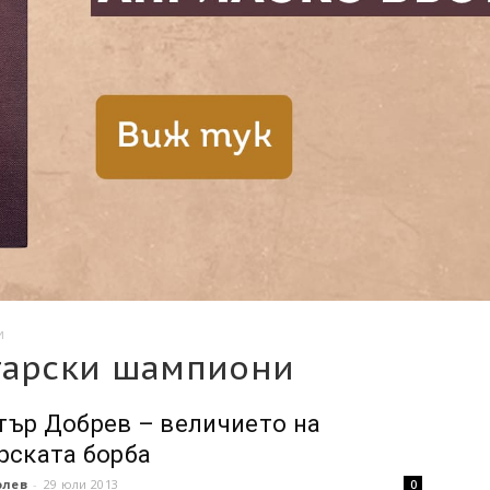
и
гарски шампиони
ър Добрев – величието на
рската борба
олев
-
29 юли 2013
0