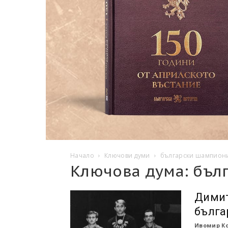
Начало
Ключови думи
български шампион
Ключова дума: бъл
Димит
бълга
Ивомир К