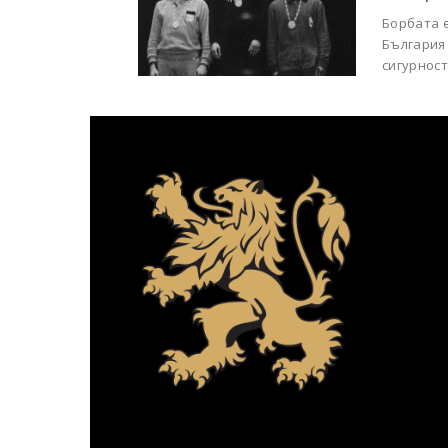
Борбата е
България 
сигурност