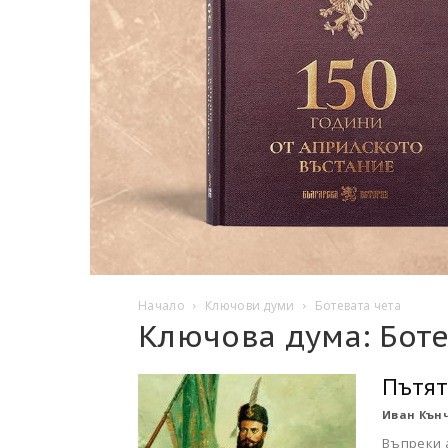
Начало
Ключови думи
Ботевата чета
Ключова дума: Боте
Пътят
Иван Кън
Въпреки 