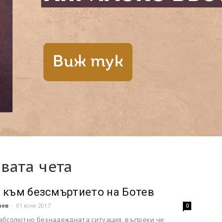
вата чета
 към безсмъртието на Ботев
чев
-
01 юни 2017
0
абсолютно безнадеждната ситуация, въпреки че