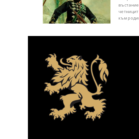
въстание
четницит
към роди