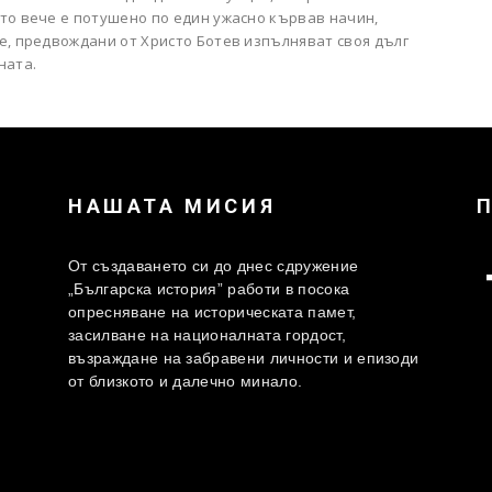
то вече е потушено по един ужасно кървав начин,
е, предвождани от Христо Ботев изпълняват своя дълг
ната.
НАШАТА МИСИЯ
От създаването си до днес сдружение
„Българска история” работи в посока
опресняване на историческата памет,
засилване на националната гордост,
възраждане на забравени личности и епизоди
от близкото и далечно минало.