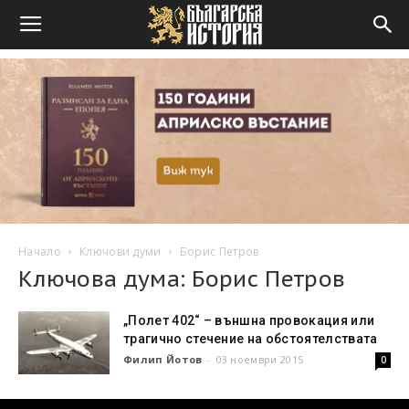
Начало
Ключови думи
Борис Петров
Ключова дума: Борис Петров
„Полет 402“ – външна провокация или
трагично стечение на обстоятелствата
Филип Йотов
-
03 ноември 2015
0