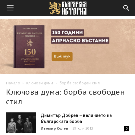
Начало
Ключови думи
борба свободен стил
Ключова дума: борба свободен
стил
Димитър Добрев – величието на
българската борба
Ивомир Колев
-
29 юли 2013
0