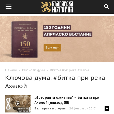
Начало
Ключови думи
#битка при река Ахелой
Ключова дума: #битка при река
Ахелой
„Историята оживява“ – Битката при
Ахелой (епизод 08)
Българска история
-
26 февруари 2017
0