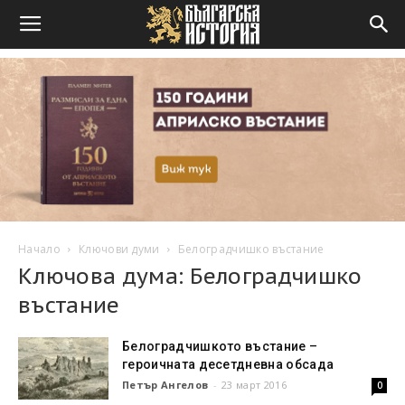
Начало
Ключови думи
Белоградчишко въстание
Ключова дума: Белоградчишко
въстание
Белоградчишкото въстание –
героичната десетдневна обсада
Петър Ангелов
-
23 март 2016
0