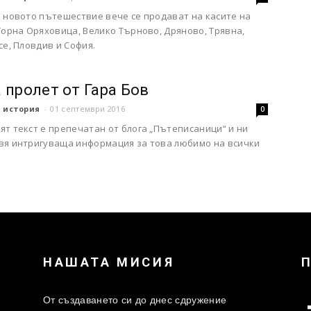
а новото пътешествие вече се продават на касите на
Горна Оряховица, Велико Търново, Дряново, Трявна,
се, Пловдив и София.
 пролет от Гара Бов
 история
-
01 септември 2016
0
т текст е препечатан от блога „Пътеписаници“ и ни
вя интригуваща информация за това любимо на всички
НАШАТА МИСИЯ
От създаването си до днес сдружение