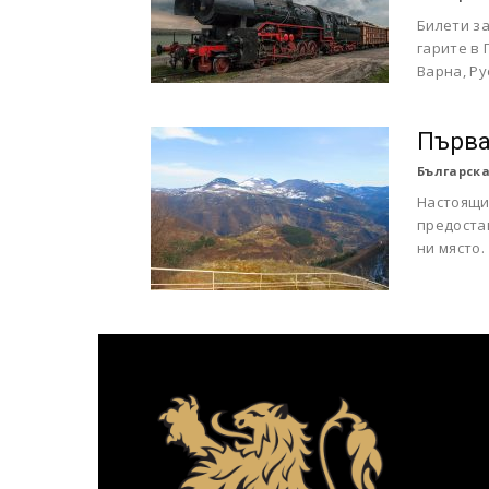
Билети з
гарите в 
Варна, Ру
Първа
Българска
Настоящия
предоста
ни място.