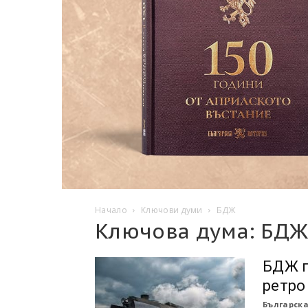
Начало
Ключови думи
БДЖ
Ключова дума: БД
БДЖ п
ретро
Българска