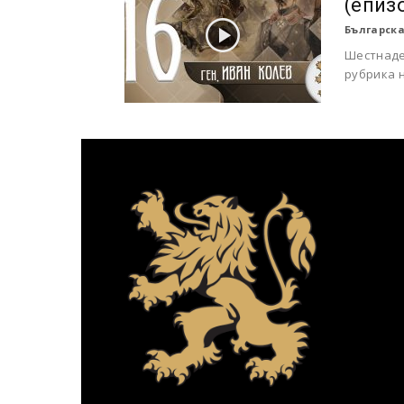
(епиз
Българска
Шестнаде
рубрика н