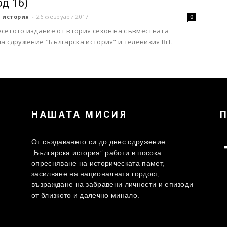
од 16)
 история
-
26 февруари 2017
0
сетото издание от втория сезон на съвместната
а сдружение "Българска история" и телевизия BiT.
НАШАТА МИСИЯ
От създаването си до днес сдружение
„Българска история” работи в посока
опресняване на историческата памет,
засилване на националната гордост,
възраждане на забравени личности и епизоди
от близкото и далечно минало.