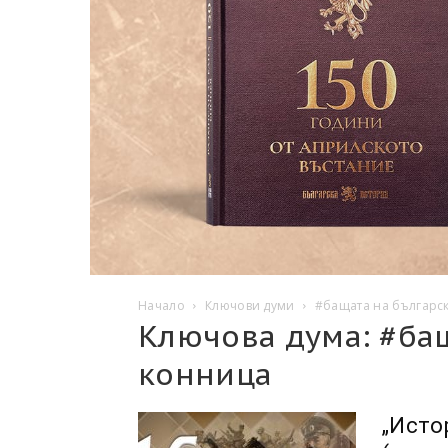
Начало
Ключови думи
#бащата на българс
Ключова дума: #бащ
конница
„Исто