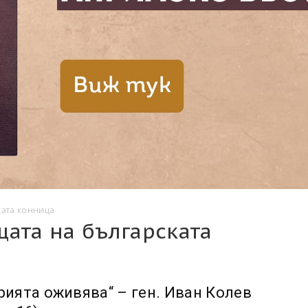
ката конница
ата на българската
рията оживява“ – ген. Иван Колев