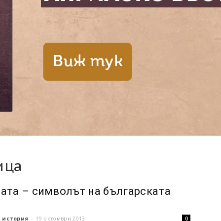
ица
ата – символът на българската
 история
-
19 октомври 2013
0