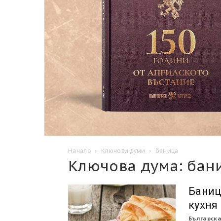
Начало
Ключови думи
баница
Ключова дума: бан
Баниц
кухня
Българска