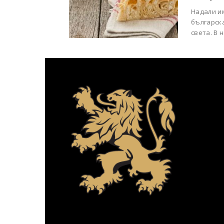
Надали им
българска
света. В 