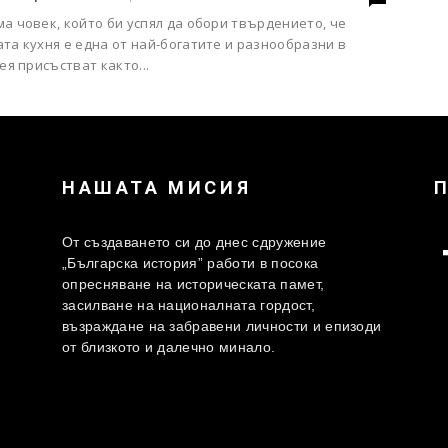
а човек, който би успял да обори твърдението, че
та кухня е една от най-богатите и разнообразни в
нея присъстват както...
НАШАТА МИСИЯ
От създаването си до днес сдружение
„Българска история” работи в посока
опресняване на историческата памет,
засилване на националната гордост,
възраждане на забравени личности и епизоди
от близкото и далечно минало.