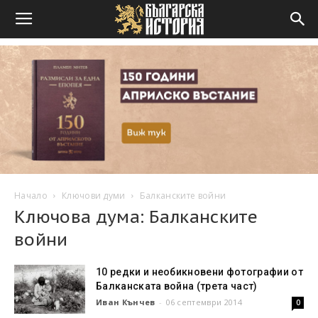
Начало
Ключови думи
Балканските войни
Ключова дума: Балканските
войни
10 редки и необикновени фотографии от
Балканската война (трета част)
Иван Кънчев
-
06 септември 2014
0