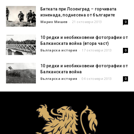
Битката при Лозенград – горчивата
изненада, поднесена от българите
Марио Мишев
-
21 октомври 2013
0
10 редки и необикновени фотографии от
Балканската война (втора част)
Българска история
-
17 октомври 2013
0
10 редки и необикновени фотографии от
Балканската война
Българска история
-
04 октомври 2013
0