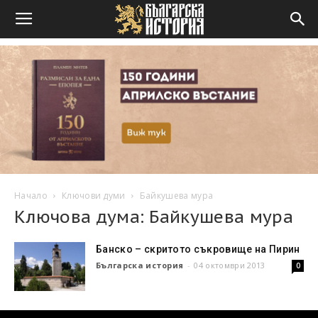
Начало
Ключови думи
Байкушева мура
Ключова дума: Байкушева мура
Банско – скритото съкровище на Пирин
Българска история
-
04 октомври 2013
0