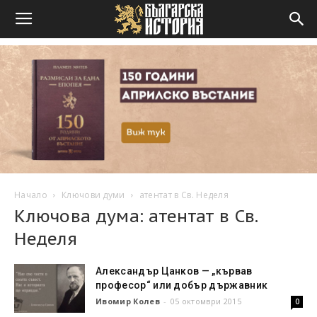
Начало
Ключови думи
атентат в Св. Неделя
Ключова дума: атентат в Св.
Неделя
Александър Цанков — „кървав
професор“ или добър държавник
Ивомир Колев
-
05 октомври 2015
0