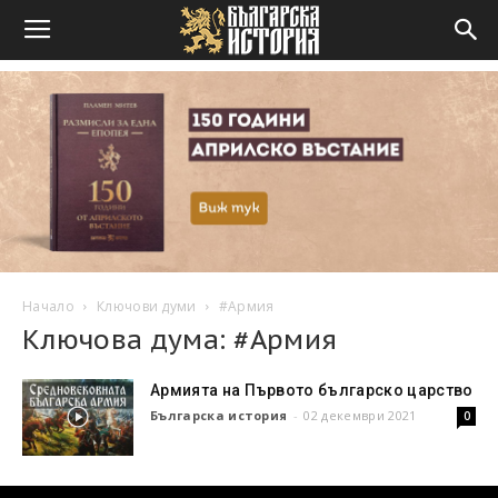
Начало
Ключови думи
#Армия
Ключова дума: #Армия
Армията на Първото българско царство
Българска история
-
02 декември 2021
0