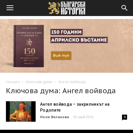
Начало
Ключови думи
Ангел войвода
Ключова дума: Ангел войвода
Ангел войвода – закрилникът на
Родопите
Нели Великова
-
03 май 2016
0