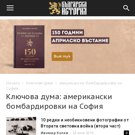
Начало
Ключови думи
американски бомбардировки на
София
Ключова дума: американски
бомбардировки на София
10 редки и необикновени фотографии от
Втората световна война (втора част)
Ивомир Колев
-
23 юни 2015
0