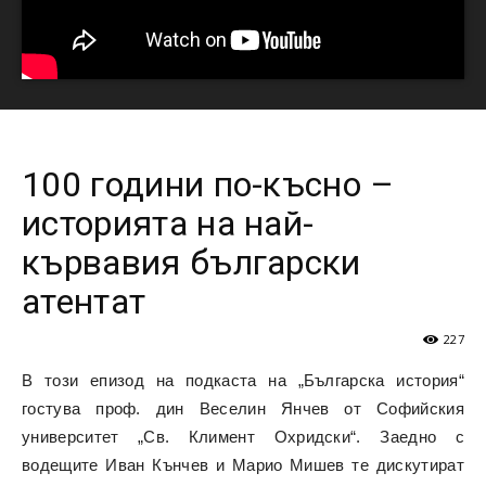
100 години по-късно –
историята на най-
кървавия български
атентат
227
В този епизод на подкаста на „Българска история“
гостува проф. дин Веселин Янчев от Софийския
университет „Св. Климент Охридски“. Заедно с
водещите Иван Кънчев и Марио Мишев те дискутират