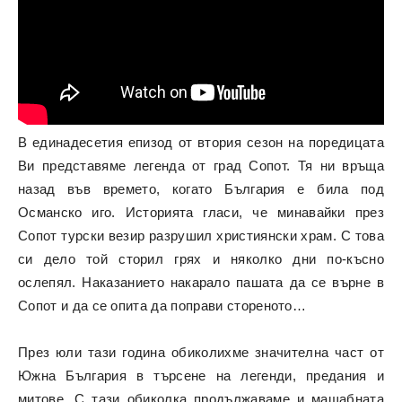
В единадесетия епизод от втория сезон на поредицата
Ви представяме легенда от град Сопот. Тя ни връща
назад във времето, когато България е била под
Османско иго. Историята гласи, че минавайки през
Сопот турски везир разрушил християнски храм. С това
си дело той сторил грях и няколко дни по-късно
ослепял. Наказанието накарало пашата да се върне в
Сопот и да се опита да поправи стореното…
През юли тази година обиколихме значителна част от
Южна България в търсене на легенди, предания и
митове. С тази обиколка продължаваме и мащабната