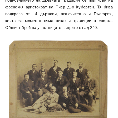
подновяването на древната традиция се приписва на
френския аристократ на Пиер дьо Кубертен. Тя бива
подкрепа от 14 държави, включително и България,
която за момента няма никакви традиции в спорта.
Общият брой на участниците в игрите е над 240.