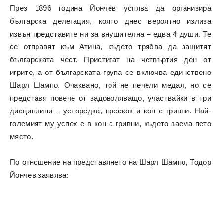
През 1896 година Йончев успява да организира
българска делегация, която днес вероятно излиза
извън представите ни за внушителна – едва 4 души. Те
се отправят към Атина, където трябва да защитят
българската чест. Пристигат на четвъртия ден от
игрите, а от българската група се включва единствено
Шарл Шампо. Очаквано, той не печели медал, но се
представя повече от задоволяващо, участвайки в три
дисциплини – успоредка, прескок и кон с гривни. Най-
големият му успех е в кон с гривни, където заема пето
място.
По отношение на представянето на Шарл Шампо, Тодор
Йончев заявява: