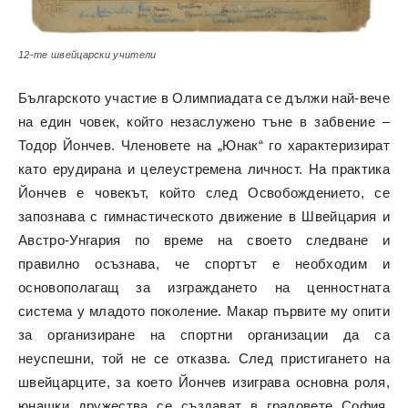
12-те швейцарски учители
Българското участие в Олимпиадата се дължи най-вече
на един човек, който незаслужено тъне в забвение –
Тодор Йончев. Членовете на „Юнак“ го характеризират
като ерудирана и целеустремена личност. На практика
Йончев е човекът, който след Освобождението, се
запознава с гимнастическото движение в Швейцария и
Австро-Унгария по време на своето следване и
правилно осъзнава, че спортът е необходим и
основополагащ за изграждането на ценностната
система у младото поколение. Макар първите му опити
за организиране на спортни организации да са
неуспешни, той не се отказва. След пристигането на
швейцарците, за което Йончев изиграва основна роля,
юнашки дружества се създават в градовете София,