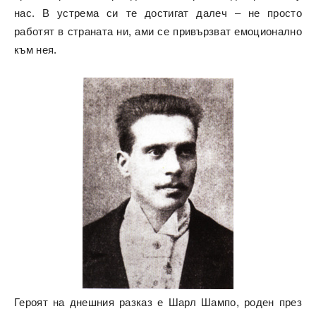
нас. В устрема си те достигат далеч – не просто
работят в страната ни, ами се привързват емоционално
към нея.
Героят на днешния разказ е Шарл Шампо, роден през