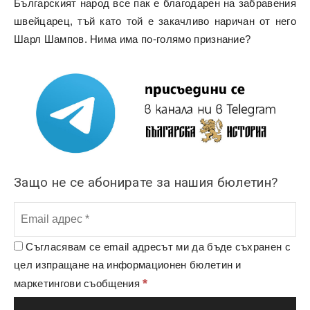
Българският народ все пак е благодарен на забравения
швейцарец, тъй като той е закачливо наричан от него
Шарл Шампов. Нима има по-голямо признание?
Защо не се абонирате за нашия бюлетин?
Съгласявам се email адресът ми да бъде съхранен с
цел изпращане на информационен бюлетин и
*
маркетингови съобщения