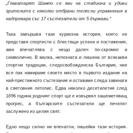
„Главатарят Шампо се яви на стадиона и удиви
зрителите с няколко отбрани телесни упражнения в
надпревара със 17 състезатели от 5 държави.“
Така завършва тази куриозна история, която не
представя спортисти с блестящи успехи и постижения,
ами впечатлява с нещо далеч по-скромно и
символично. В малка, непозната и лишена от всякакви
спортни традиции, следосвобожденска България, ние
все пак намираме своето място в първото издание на
най-престижното състезание и оставаме следа завинаги
в световния летопис. Едва няколко десетилетия след
1896 година родният спорт ще е извървял зашеметяващ
прогрес, а българските състезатели ще печелят
заслужено из целия свят.
Едно нещо силно ни впечатли, пишейки тази история.