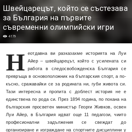
Швейцарецът, който се състезава
за България на първите
съвременни олимпийски игри
4179
Н
еотдавна ви разказахме историята на Луи
Айер – швейцарецът, който с усилената си
работа в следосвобожденска България се
превръща в основоположник на българския спорт, а по-
късно, сражавайки се за родината ни, губи живота си.
Тази интересна и пропита с доблест история не е
единствена по рода си. През 1894 година, по покана на
българския просветен министър Георги Живков, освен
Луи Айер, в България идват още 11 педагози, чиито
професионални задължения се свеждат до
организиране и изграждане на спортните дисциплини у