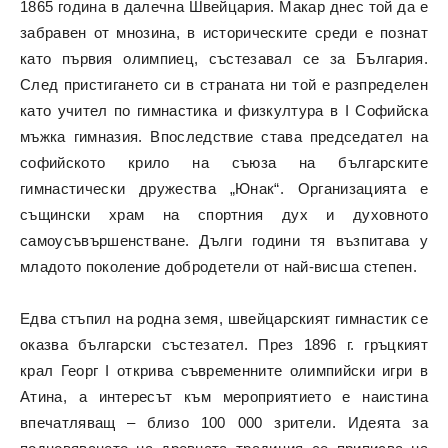
1865 година в далечна Швейцария. Макар днес той да е
забравен от мнозина, в историческите среди е познат
като първия олимпиец, състезавал се за България.
След пристигането си в страната ни той е разпределен
като учител по гимнастика и физкултура в I Софийска
мъжка гимназия. Впоследствие става председател на
софийското крило на съюза на българските
гимнастически дружества „Юнак“. Организацията е
същински храм на спортния дух и духовното
самоусъвършенстване. Дълги години тя възпитава у
младото поколение добродетели от най-висша степен.
Едва стъпил на родна земя, швейцарският гимнастик се
оказва български състезател. През 1896 г. гръцкият
крал Георг I открива съвременните олимпийски игри в
Атина, а интересът към мероприятието е наистина
впечатляващ – близо 100 000 зрители. Идеята за