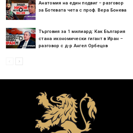
Анатомия на един подвиг – разговор
за Ботевата чета с проф. Вера Бонева
Търговия за 1 милиард: Как България
стана икономически гигант в Иран –
разговор с д-р Ангел Орбецов