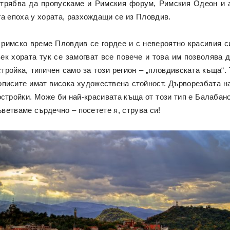
 трябва да пропускаме и Римския форум, Римския Одеон и а
а епоха у хората, разхождащи се из Пловдив.
римско време Пловдив се гордее и с невероятно красивия си
век хората тук се замогват все повече и това им позволява 
тройка, типичен само за този регион – „пловдивската къща“.
нописите имат висока художествена стойност. Дърворезбата 
остройки. Може би най-красивата къща от този тип е Балабан
ъветваме сърдечно – посетете я, струва си!