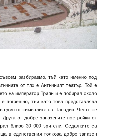
 съвсем разбираемо, тъй като именно под
тичната от тях е Античният театър. Той е
мето на император Траян и е побирал около
 е погрешно, тъй като това представлява
в един от символите на Пловдив. Често се
Друга от добре запазените постройки от
ирал близо 30 000 зрители. Седалките са
ъща в единствения толкова добре запазен