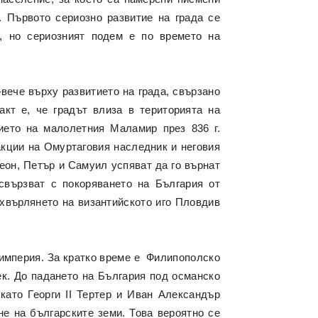
. Първото сериозно развитие на града се
, но сериозният подем е по времето на
вече върху развитието на града, свързано
акт е, че градът влиза в територията на
ието на малолетния Маламир през 836 г.
акции на Омуртаговия наследник и неговия
меон,
Петър
и Самуил успяват да го върнат
свързват с покоряването на България от
тхвърлянето на византийското иго Пловдив
 империя. За кратко време е Филипополско
ек. До падането на България под османско
като Георги II Тертер и Иван Александър
не на българските земи. Това вероятно се