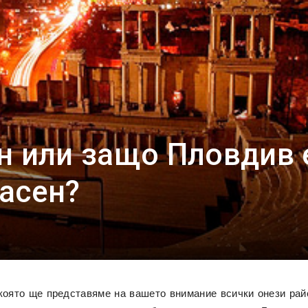
н или защо Пловдив 
асен?
която ще представяме на вашето внимание всички онези райс