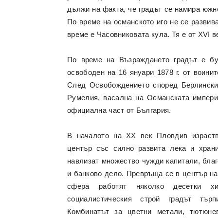
дължи на факта, че градът се намира южн
По време на османското иго не се развив
време е Часовниковата кула. Тя е от XVI 
По време на Възраждането градът е б
освободен на 16 януари 1878 г. от воин
След Освобождението според Берлинския
Румелия, васална на Османската империя
официална част от България.
В началото на ХХ век Пловдив израств
център със силно развита лека и храни
навлизат множество чужди капитали, благ
и банково дело. Превръща се в център на
сфера работят няколко десетки х
социалистическия строй градът търп
Комбинатът за цветни метали, тютюне