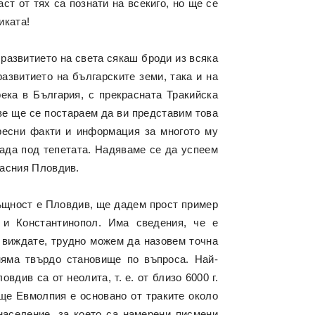
ст от тях са познати на всекиго, но ще се
иката!
 развитието на света сякаш броди из всяка
развитието на българските земи, така и на
ека в България, с прекрасната Тракийска
ове ще се постараем да ви представим това
ересни факти и информация за многото му
рада под тепетата. Надяваме се да успеем
расния Пловдив.
ъщност е Пловдив, ще дадем прост пример
 и Константинопол. Има сведения, че е
 виждате, трудно можем да назовем точна
няма твърдо становище по въпроса. Най-
див са от неолита, т. е. от близо 6000 г.
ище Евмолпия е основано от траките около
 население, за което са намерени писмени