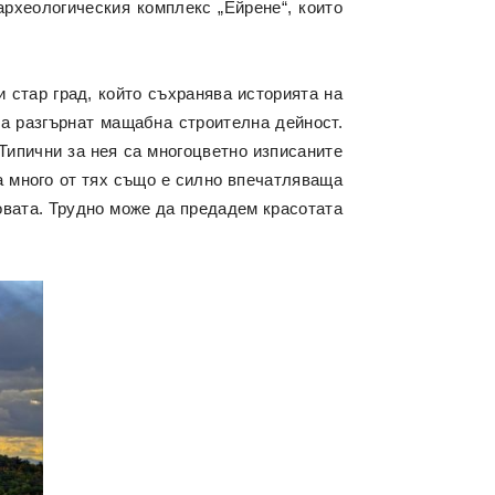
рхеологическия комплекс „Ейрене“, които
 стар град, който съхранява историята на
да разгърнат мащабна строителна дейност.
 Типични за нея са многоцветно изписаните
на много от тях също е силно впечатляваща
овата. Трудно може да предадем красотата