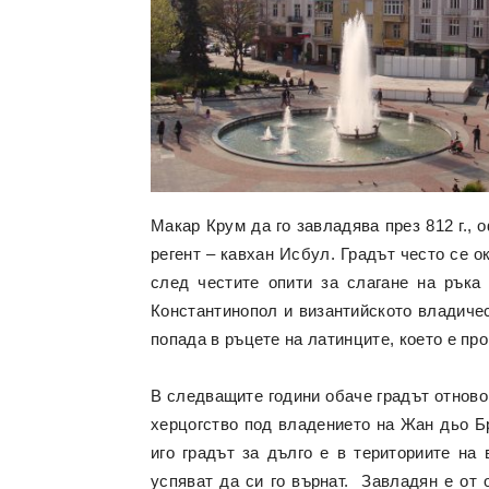
Макар Крум да го завладява през 812 г.,
регент – кавхан Исбул. Градът често се 
след честите опити за слагане на ръка
Константинопол и византийското владичес
попада в ръцете на латинците, което е про
В следващите години обаче градът отново
херцогство под владението на Жан дьо Бр
иго градът за дълго е в териториите на
успяват да си го върнат. Завладян е от 