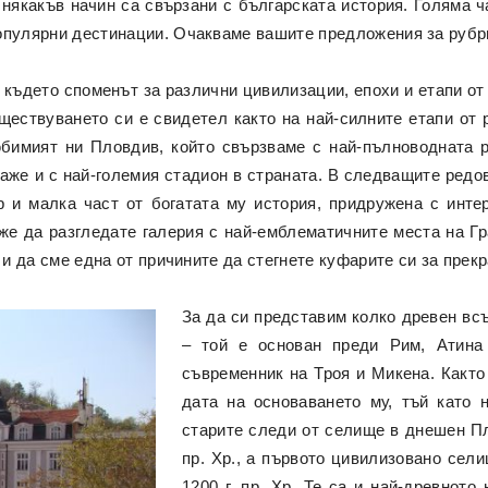
някакъв начин са свързани с българската история. Голяма ча
опулярни дестинации. Очакваме вашите предложения за рубр
 където споменът за различни цивилизации, епохи и етапи от
ъществуването си е свидетел както на най-силните етапи от 
бимият ни Пловдив, който свързваме с най-пълноводната р
даже и с най-големия стадион в страната. В следващите ред
р и малка част от богатата му история, придружена с инт
же да разгледате галерия с най-емблематичните места на Г
, и да сме една от причините да стегнете куфарите си за прек
За да си представим колко древен вс
– той е основан преди Рим, Атина
съвременник на Троя и Микена. Както
дата на основаването му, тъй като 
старите следи от селище в днешен Плов
пр. Хр., а първото цивилизовано сел
1200 г. пр. Хр. Те са и най-древното