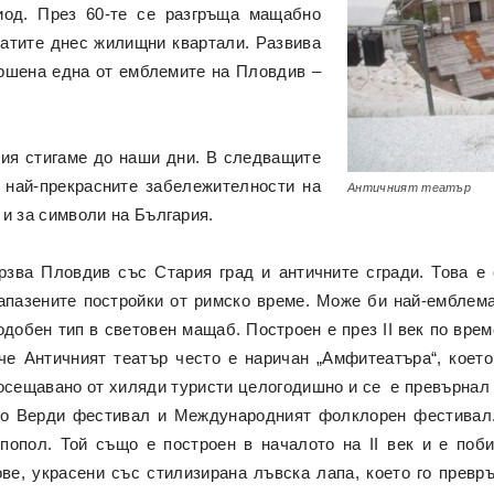
риод. През 60-те се разгръща мащабно
натите днес жилищни квартали. Развива
вършена една от емблемите на Пловдив –
ция стигаме до наши дни. В следващите
 най-прекрасните забележителности на
Античният театър
о и за символи на България.
рзва Пловдив със Стария град и античните сгради. Това е
апазените постройки от римско време. Може би най-емблема
одобен тип в световен мащаб. Построен е през II век по вре
че Античният театър често е наричан „Амфитеатъра“, което
посещавано от хиляди туристи целогодишно и се е превърнал 
то Верди фестивал и Международният фолклорен фестивал. 
опол. Той също е построен в началото на II век и е поб
ве, украсени със стилизирана лъвска лапа, което го превр