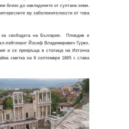
ем близо до завладените от султана земи.
-интересните му забележителности от това
.
 за свободата на България. Пловдив е
рал-лейтенант Йосиф Владимиривич Гурко.
рия и се превръща в столица на Източна
йна сметка на 6 септември 1885 г. става