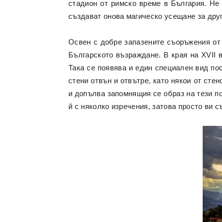
стадион от римско време в България. Не
създават онова магическо усещане за друг
Освен с добре запазените съоръжения от 
Българското възраждане. В края на XVII 
Така се появява и един специален вид пос
стени отвън и отвътре, като някои от сте
и допълва запомнящия се образ на тези п
й с няколко изречения, затова просто ви с