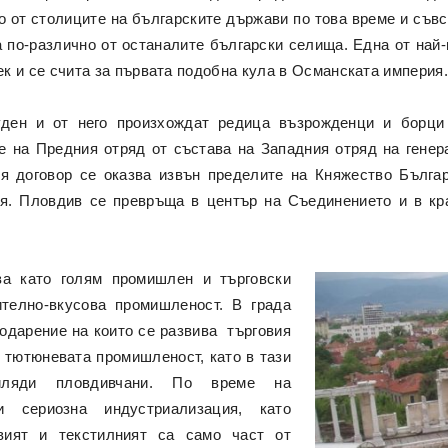
о от столиците на българските държави по това време и съвс
а по-различно от останалите български селища. Една от най
век и се счита за първата подобна кула в Османската империя
уден и от него произхождат редица възрожденци и борци
ите на Предния отряд от състава на Западния отряд на гене
 договор се оказва извън пределите на Княжество Бълга
. Пловдив се превръща в център на Съединението и в кра
а като голям промишлен и търговски
телно-вкусова промишленост. В града
одарение на които се развива търговия
 тютюневата промишленост, като в тази
иляди пловдивчани. По време на
и сериозна индустриализация, като
вият и текстилният са само част от