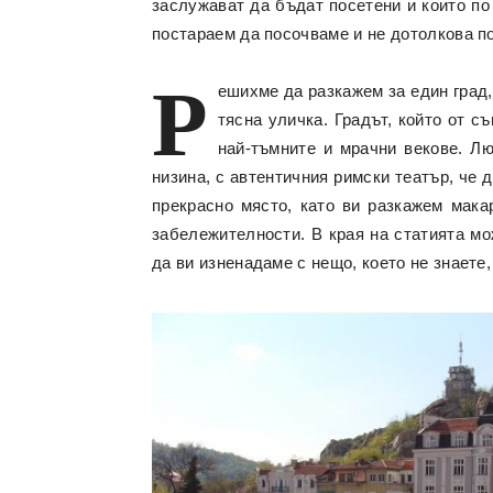
заслужават да бъдат посетени и които по 
постараем да посочваме и не дотолкова п
Р
ешихме да разкажем за един град,
тясна уличка. Градът, който от с
най-тъмните и мрачни векове. Лю
низина, с автентичния римски театър, че 
прекрасно място, като ви разкажем мака
забележителности. В края на статията мо
да ви изненадаме с нещо, което не знаете