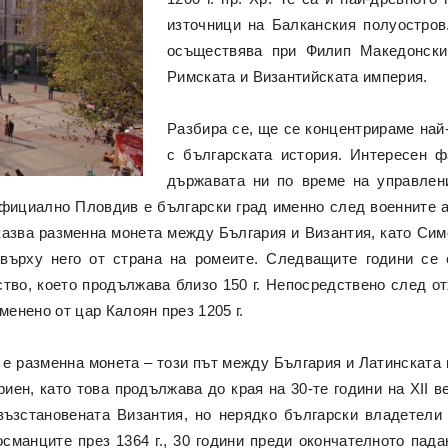
източници на Балканския полуостров
осъществява при Филип Македонски
Римската и Византийската империя.
Разбира се, ще се концентрираме най-
с българската история. Интересен ф
държавата ни по време на управлен
 официално Пловдив е български град именно след военните 
оказва разменна монета между България и Византия, като Си
 върху него от страна на ромеите. Следващите години се 
тво, което продължава близо 150 г. Непосредствено след о
менено от цар Калоян през 1205 г.
 е разменна монета – този път между България и Латинската
иен, като това продължава до края на 30-те години на XII в
 възстановената Византия, но нерядко български владетели 
османците през 1364 г., 30 години преди окончателното пада