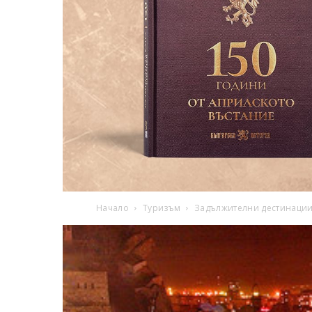
Начало
Туризъм
Задължителни дестинаци