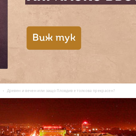
и
Древен и вечен или защо Пловдив е толкова прекрасен?