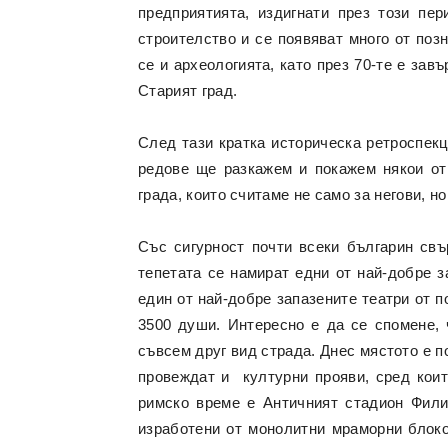
предприятията, издигнати през този пе
строителство и се появяват много от поз
се и археологията, като през 70-те е за
Старият град.
След тази кратка историческа ретроспек
редове ще разкажем и покажем някои от
града, които считаме не само за негови, н
Със сигурност почти всеки българин свъ
тепетата се намират едни от най-добре з
един от най-добре запазените театри от п
3500 души. Интересно е да се спомене, 
съвсем друг вид страда. Днес мястото е 
провеждат и културни прояви, сред кои
римско време е Античният стадион Филип
изработени от монолитни мраморни блоко