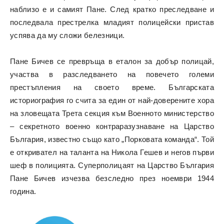
наблизо е и самият Пане. След кратко преследване и
последвала престрелка младият полицейски пристав
успява да му сложи белезници.
Пане Бичев се превръща в еталон за добър полицай,
участва в разследването на повечето големи
престъпления на своето време. Българската
историография го счита за един от най-доверените хора
на зловещата Трета секция към Военното министерство
– секретното военно контраразузнаване на Царство
България, известно също като „Порковата команда“. Той
е откривател на таланта на Никола Гешев и негов първи
шеф в полицията. Суперполицаят на Царство България
Пане Бичев изчезва безследно през ноември 1944
година.