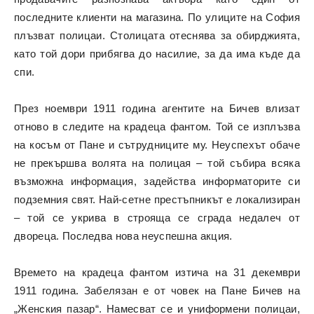
последните клиенти на магазина. По улиците на София
плъзват полицаи. Столицата отеснява за обирджията,
като той дори прибягва до насилие, за да има къде да
спи.
През ноември 1911 година агентите на Бичев влизат
отново в следите на крадеца фантом. Той се изплъзва
на косъм от Пане и сътрудниците му. Неуспехът обаче
не прекършва волята на полицая – той събира всяка
възможна информация, задейства информаторите си
подземния свят. Най-сетне престъпникът е локализиран
– той се укрива в строяща се сграда недалеч от
двореца. Последва нова неуспешна акция.
Времето на крадеца фантом изтича на 31 декември
1911 година. Забелязан е от човек на Пане Бичев на
„Женския пазар“. Намесват се и униформени полицаи,