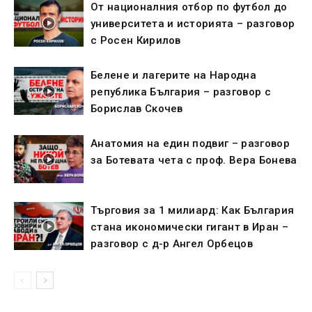
От националния отбор по футбол до
университета и историята – разговор
с Росен Кирилов
Белене и лагерите на Народна
република България – разговор с
Борислав Скочев
Анатомия на един подвиг – разговор
за Ботевата чета с проф. Вера Бонева
Търговия за 1 милиард: Как България
стана икономически гигант в Иран –
разговор с д-р Ангел Орбецов