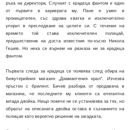
ръка на директора. Случаят с крадеца фантом е един
от първите в кариерата му. Пане е умен и
проницателен, със здрава хватка и изключително
упорит в преследване на целите си. С течение на
времето той става изключителен полицай,
предшественик на доста известния по-късно Никола
Гешев. Но нека се върнем на разказа ни за крадеца
фантом.
Първата следа за крадеца се появява след обира на
бижутерийния магазин „Диамантения крал“. Изчезва
пръстен с брилянт. Бичев разбира от продавача в
магазина, че последните му клиенти са елегантна
млада двойка. Нищо повече не се установява за тях, но
образът на описаната двойка остава в съзнанието на
полицая като вероятно решение на загадката.