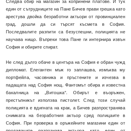
Следва обир на магазин за копринени платове. И тук
един от сътрудниците на Пане Бичев прави грешка като
арестува двойка безработни актьори от провинциален
град, дошли да си търсят късмета в София.
Последвалите разпити са безуспешни, полицията не
научава нищо. Въпреки това Пане ги интернира извън
София и обирите спират.
Не след дълго обаче в центъра на София е обран чужд
дипломат. Елегантен мъж го заплашва, измъква му
портфейла, часовника и пръстените и изчезва в
падащата над София нощ. Фантомът обира и известна
бакалница на „Витошка“. Обирът е въоръжен,
престъпникът използва пистолет. След този случай
полицията е вдигната на крак, а Бичев разпространява
снимката на безработния актьор сред полицаите в
София. При проверка в оръжейните магазини един от
продавачите разпознава актьора като един от