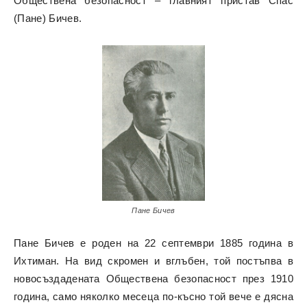
Обществена безопасност – главният пристав Спас
(Пане) Бичев.
Пане Бичев
Пане Бичев е роден на 22 септември 1885 година в
Ихтиман. На вид скромен и вглъбен, той постъпва в
новосъздадената Обществена безопасност през 1910
година, само няколко месеца по-късно той вече е дясна