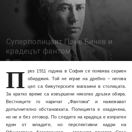
Суперполицаят Пане Бичев и
крадецът фантом
16943
П
рез 1911 година в София се появява сериен
обирджия. Той не играе на дребно – негова
цел са бижутерските магазини в столицата.
За кратко време са извършени няколко дръзки обира.
Вестниците го наричат „Фантома“ и нажежават
допълнително обстановката. Полицията е озадачена,
но не и без отговор. По следите на крадеца е изпратен
един от младите, но перспективни кадри на