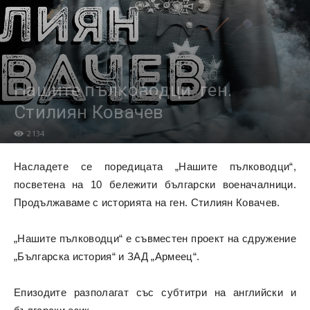
Нашите пълководци: ген.
Стилиян Ковачев
2134
Насладете се поредицата „Нашите пълководци“,
посветена на 10 бележити български военачалници.
Продължаваме с историята на ген. Стилиян Ковачев.
„Нашите пълководци“ е съвместен проект на сдружение
„Българска история“ и ЗАД „Армеец“.
Епизодите разполагат със субтитри на английски и