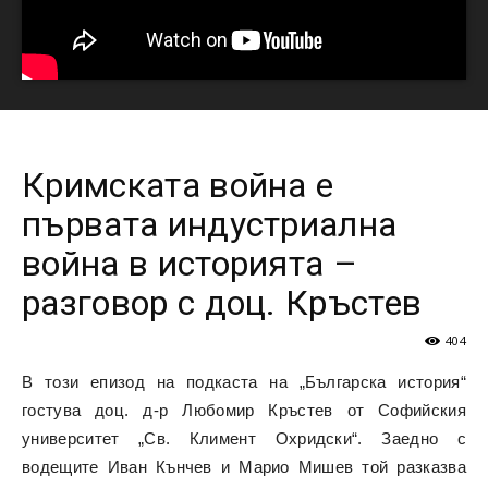
Кримската война е
първата индустриална
война в историята –
разговор с доц. Кръстев
404
В този епизод на подкаста на „Българска история“
гостува доц. д-р Любомир Кръстев от Софийския
университет „Св. Климент Охридски“. Заедно с
водещите Иван Кънчев и Марио Мишев той разказва