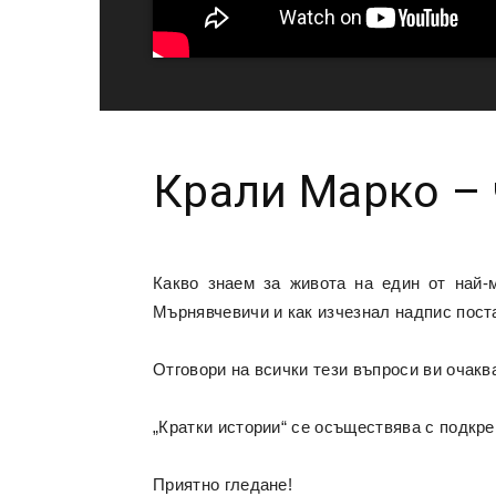
Крали Марко – 
Какво знаем за живота на един от най-
Мърнявчевичи и как изчезнал надпис пос
Отговори на всички тези въпроси ви очакв
„Кратки истории“ се осъществява с подкр
Приятно гледане!