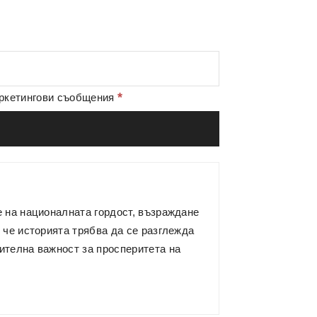
*
аркетингови съобщения
е на националната гордост, възраждане
 че историята трябва да се разглежда
ителна важност за просперитета на