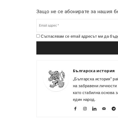
Защо не се абонирате за нашия 
Съгласявам се email адресът ми да бъ
Българска история
„Българска история” ра
на забравени личности 
като стабилна основа з
един народ.