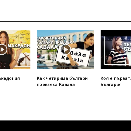
акедония
Как четирима българи
Коя е първат
превзеха Кавала
България