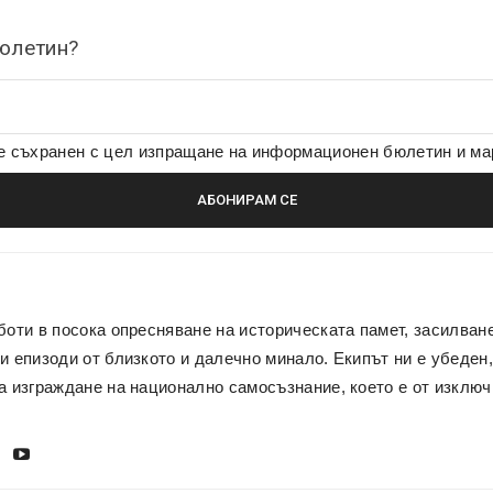
бюлетин?
де съхранен с цел изпращане на информационен бюлетин и м
боти в посока опресняване на историческата памет, засилван
и епизоди от близкото и далечно минало. Екипът ни е убеден,
а изграждане на национално самосъзнание, което е от изключ