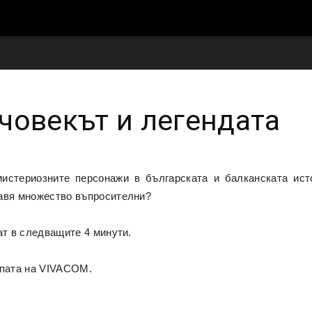
човекът и легендата
мистериозните персонажи в българската и балканската ис
тавя множество въпросителни?
ат в следващите 4 минути.
епата на VIVACOM.