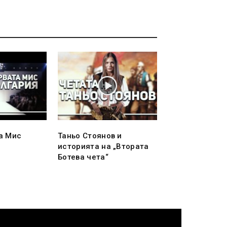
а Мис
Таньо Стоянов и
историята на „Втората
Ботева чета“