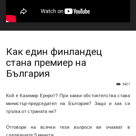
Как един финландец
стана премиер на
България
3431
Кой е Казимир Ернрот? При какви обстоятелства става
министър-председател на България? Защо и как си
тръгва от страната ни?
Отговори на всички тези въпроси ви очакват в
следващите 5 минути.