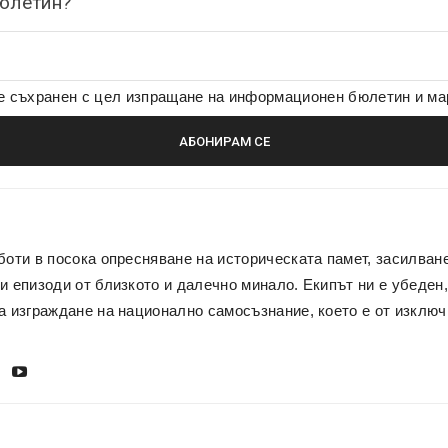
бюлетин?
де съхранен с цел изпращане на информационен бюлетин и м
боти в посока опресняване на историческата памет, засилван
и епизоди от близкото и далечно минало. Екипът ни е убеден,
а изграждане на национално самосъзнание, което е от изключ