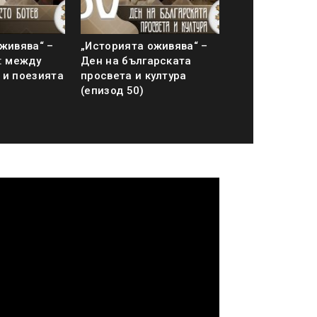
живява“ –
„Историята оживява“ –
: между
Ден на българската
 и поезията
просвета и култура
(епизод 50)