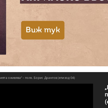
ията оживява“ – полк. Борис Дрангов (епизод 04)
„
п
(