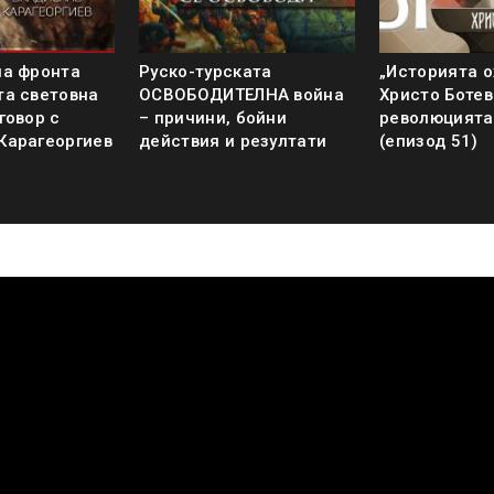
на фронта
Руско-турската
„Историята о
та световна
ОСВОБОДИТЕЛНА война
Христо Ботев
говор с
– причини, бойни
революцията
Карагеоргиев
действия и резултати
(епизод 51)