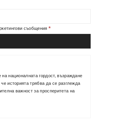
*
аркетингови съобщения
е на националната гордост, възраждане
 че историята трябва да се разглежда
ителна важност за просперитета на