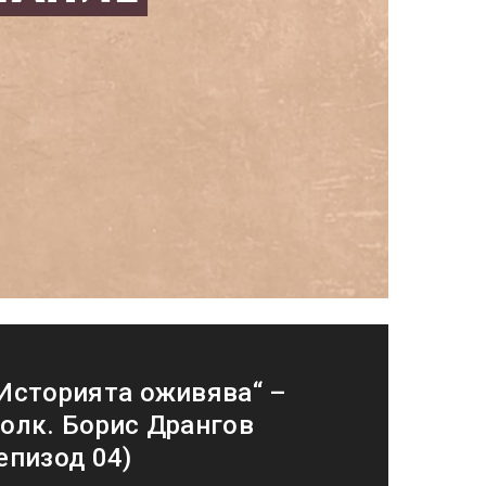
Историята оживява“ –
олк. Борис Дрангов
епизод 04)