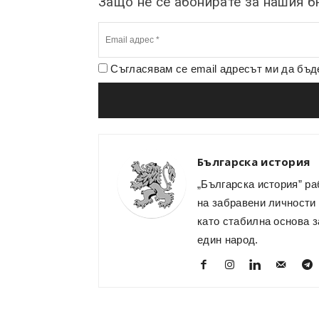
Защо не се абонирате за нашия 
Съгласявам се email адресът ми да бъ
Българска история
„Българска история” ра
на забравени личности 
като стабилна основа з
един народ.