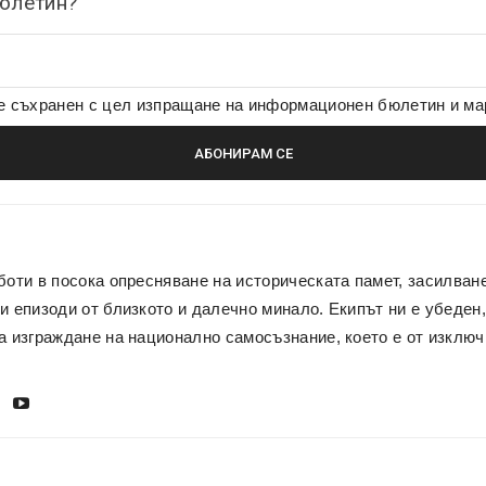
бюлетин?
де съхранен с цел изпращане на информационен бюлетин и м
боти в посока опресняване на историческата памет, засилван
и епизоди от близкото и далечно минало. Екипът ни е убеден,
а изграждане на национално самосъзнание, което е от изключ