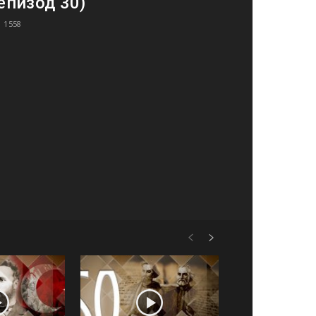
епизод 30)
1558