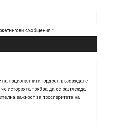
*
аркетингови съобщения
е на националната гордост, възраждане
 че историята трябва да се разглежда
ителна важност за просперитета на