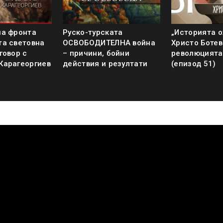
на фронта
Руско-турската
„Историята о
та световна
ОСВОБОДИТЕЛНА война
Христо Ботев
говор с
– причини, бойни
революцията
Карагеоргиев
действия и резултати
(епизод 51)