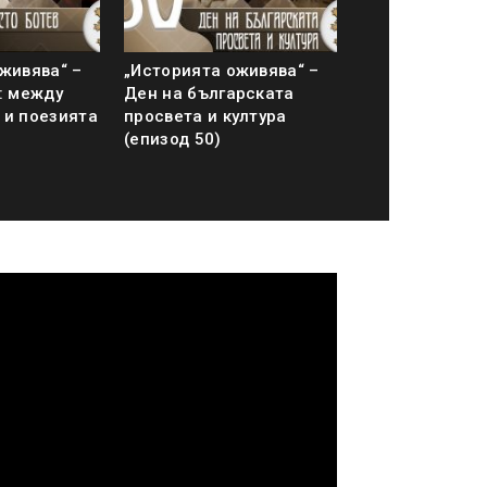
живява“ –
„Историята оживява“ –
: между
Ден на българската
 и поезията
просвета и култура
(епизод 50)