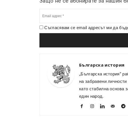
Защо не се абонирате за нашия 
Съгласявам се email адресът ми да бъ
Българска история
„Българска история” ра
на забравени личности 
като стабилна основа з
един народ.