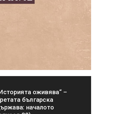
Историята оживява“ –
ретата българска
ържава: началото