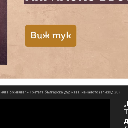
ията оживява“ – Третата българска държава: началото (епизод 30)
„
Т
д