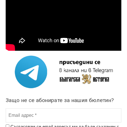
Защо не се абонирате за нашия бюлетин?
Съгласявам се email адресът ми да бъде съхранен с