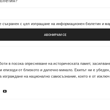
бюлетин?
де съхранен с цел изпращане на информационен бюлетин и м
боти в посока опресняване на историческата памет, засилван
и епизоди от близкото и далечно минало. Екипът ни е убеден,
а изграждане на национално самосъзнание, което е от изключ