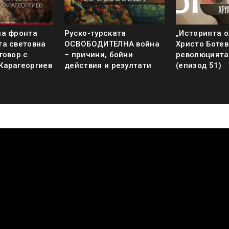
на фронта
Руско-турската
„Историята о
та световна
ОСВОБОДИТЕЛНА война
Христо Ботев
говор с
– причини, бойни
революцията
Карагеоргиев
действия и резултати
(епизод 51)