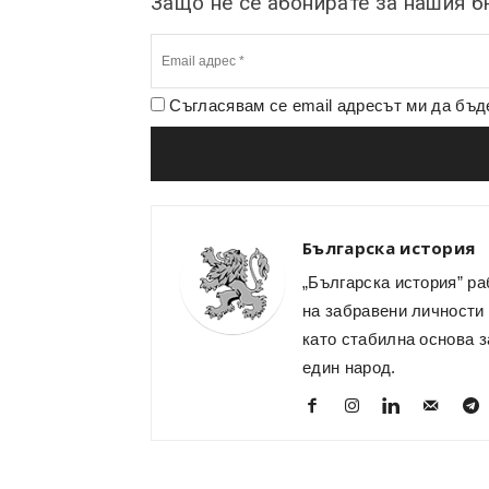
Защо не се абонирате за нашия 
Съгласявам се email адресът ми да бъ
Българска история
„Българска история” ра
на забравени личности 
като стабилна основа з
един народ.