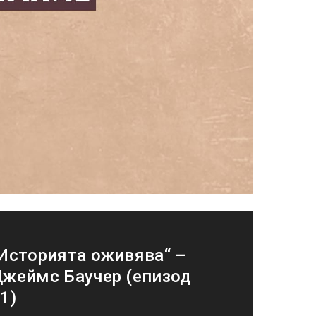
Историята оживява“ –
жеймс Баучер (епизод
1)