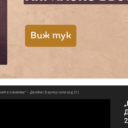
ията оживява“ – Джеймс Баучер (епизод 21)
„
Д
2