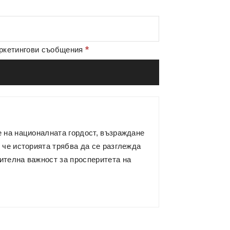
*
аркетингови съобщения
е на националната гордост, възраждане
 че историята трябва да се разглежда
ителна важност за просперитета на