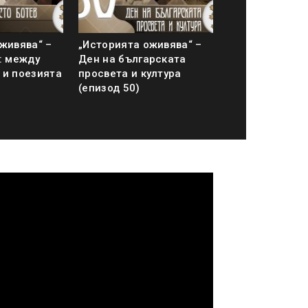
живява“ –
„Историята оживява“ –
: между
Ден на българската
 и поезията
просвета и култура
(епизод 50)