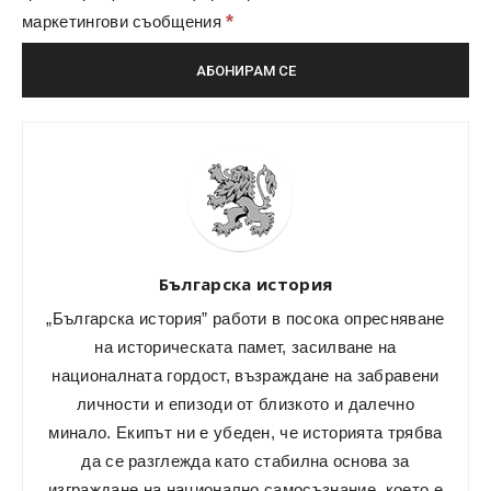
*
маркетингови съобщения
Българска история
„Българска история” работи в посока опресняване
на историческата памет, засилване на
националната гордост, възраждане на забравени
личности и епизоди от близкото и далечно
минало. Екипът ни е убеден, че историята трябва
да се разглежда като стабилна основа за
изграждане на национално самосъзнание, което е