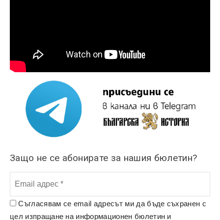
Защо не се абонирате за нашия бюлетин?
Съгласявам се email адресът ми да бъде съхранен с
цел изпращане на информационен бюлетин и