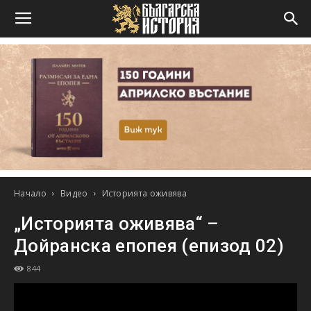
Начало
Видео
Историята оживява
„Историята оживява“ –
Дойранска епопея (епизод 02)
844