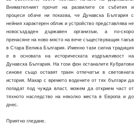
Внимателният прочит на развилите се събития и
процеси обаче ни показва, че Дунавска България с
нейния характерен облик и устройство представлява не
новосъздаден държавен организъм, а по-скоро
пренасяне на ново място на вече съществуващия такъв
в Стара Велика България. Именно тази силна традиция
е в основата на историческата издръжливост на
Дунавска България. На този фон останалите Кубратови
синове също оставят траен отпечатък в световната
история. Макар с времето водените от тях българи да
попадат под чужда власт, можем да открием част от
тяхното наследство на няколко места в Европа и до
днес.
Приятно гледане.