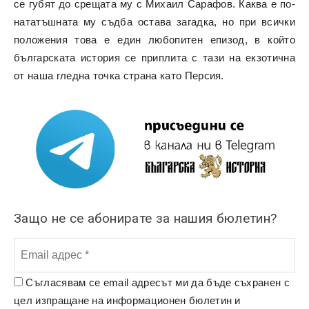
се губят до срещата му с Михаил Сарафов. Каква е по-
нататъшната му съдба остава загадка, но при всички
положения това е един любопитен епизод, в който
българската история се приплита с тази на екзотична
от наша гледна точка страна като Персия.
Защо не се абонирате за нашия бюлетин?
Съгласявам се email адресът ми да бъде съхранен с
цел изпращане на информационен бюлетин и