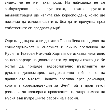
знаех, че не ме чакат рози. Ни най-малко не се
заблуждавах за чувствата, които руската
администрация ще изпита към кореспондент, който ще
пожелае да изложи фактите, без да ги пречупва през
собствените си предрасъдъци“.
Още след първата си дописка Панов бива определен за
социалдемократ и анархист и лично посланика на
Русия в Техеран Николай Хартвиг се изказва негативно
за него заради националността му, поради която „не би
могъл да придаде задоволително възгледите на
руската дипломация, следователно той не е на
правилното място“. Чашата прелива през декември,
когато в кореспонденция за „Реч“ той в прав текст
разказва за планирана провокация, целяща намеса на
Русия във вътрешните работи на Персия.