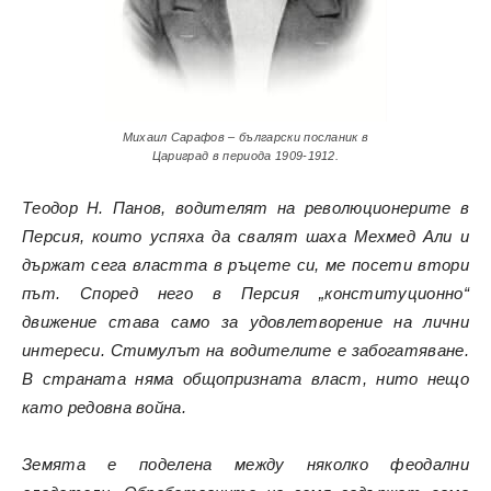
Михаил Сарафов – български посланик в
Цариград в периода 1909-1912.
Теодор Н. Панов, водителят на революционерите в
Персия, които успяха да свалят шаха Мехмед Али и
държат сега властта в ръцете си, ме посети втори
път. Според него в Персия „конституционно“
движение става само за удовлетворение на лични
интереси. Стимулът на водителите е забогатяване.
В страната няма общопризната власт, нито нещо
като редовна война.
Земята е поделена между няколко феодални