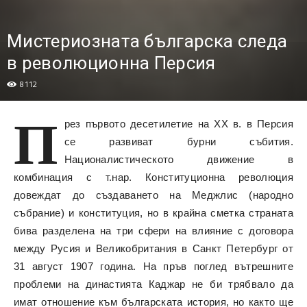
Мистериозната българска следа
в революционна Персия
8112
П
рез първото десетилетие на XX в. в Персия
се развиват бурни събития.
Националистическото движение в
комбинация с т.нар. Конституционна революция
довеждат до създаването на Меджлис (народно
събрание) и конституция, но в крайна сметка страната
бива разделена на три сфери на влияние с договора
между Русия и Великобритания в Санкт Петербург от
31 август 1907 година. На пръв поглед вътрешните
проблеми на династията Каджар не би трябвало да
имат отношение към българската история, но както ще