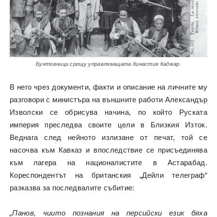
Бунтовници срещу управляващата династия Каджар.
В него чрез документи, факти и описание на личните му
разговори с министъра на външните работи Александър
Изволски се обрисува начина, по който Руската
империя преследва своите цели в Близкия Изток.
Веднага след нейното излизане от печат, той се
насочва към Кавказ и впоследствие се присъединява
към лагера на националистите в Астарабад.
Кореспондентът на британския „Дейли телеграф“
разказва за последвалите събитие:
„Панов, чиито познания на персийски език бяха