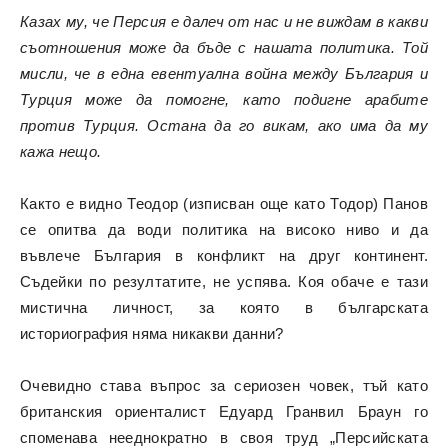
Казах му, че Персия е далеч от нас и не виждам в какви
съотношения може да бъде с нашата политика. Той
мисли, че в една евентуална война между България и
Турция може да помогне, като подигне арабите
против Турция. Остана да го викам, ако има да му
кажа нещо.
Както е видно Теодор (изписван още като Тодор) Панов
се опитва да води политика на високо ниво и да
въвлече България в конфликт на друг континент.
Съдейки по резултатите, не успява. Коя обаче е тази
мистична личност, за която в българската
историография няма никакви данни?
Очевидно става въпрос за сериозен човек, тъй като
британския ориенталист Едуард Гранвил Браун го
споменава нееднократно в своя труд „Персийската