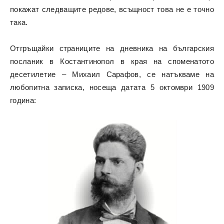
покажат следващите редове, всъщност това не е точно
така.
Отгръщайки страниците на дневника на българския
посланик в Костантинопол в края на споменатото
десетилетие – Михаил Сарафов, се натъкваме на
любопитна записка, носеща датата 5 октомври 1909
година: