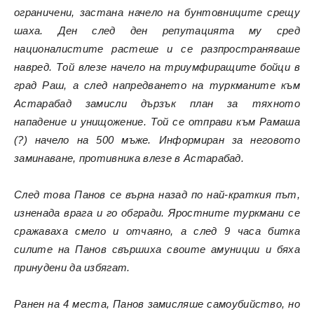
ограничени, застана начело на бунтовниците срещу
шаха. Ден след ден репутацията му сред
националистите растеше и се разпространяваше
навред. Той влезе начело на триумфиращите бойци в
град Раш, а след напредването на туркманите към
Астарабад замисли дързък план за тяхното
нападение и унищожение. Той се отправи към Рамаша
(?) начело на 500 мъже. Информиран за неговото
заминаване, противника влезе в Астарабад.
След това Панов се върна назад по най-краткия път,
изненада врага и го обгради. Яростните туркмани се
сражаваха смело и отчаяно, а след 9 часа битка
силите на Панов свършиха своите амуниции и бяха
принудени да избягат.
Ранен на 4 места, Панов замисляше самоубийство, но