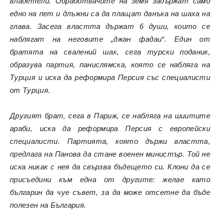
владетели. Обработвачите на земя задържат само
едно на пет и длъжни са да плащат данъка на шаха на
глава. Засега властта държат 6 души, които се
наблягат на неговите „джан фадаи“. Един от
братята на свалений шах, сега турски поданик,
образува партия, панислямска, която се набляга на
Турция и иска да реформира Персия със специалисти
от Турция.
Другият брат, сега в Париж, се набляга на шиитите
араби, иска да реформира Персия с европейски
специалисти. Партията, която държи властта,
предлага на Панова да стане военен министър. Той не
иска никак с нея да свързва бъдещето си. Клони да се
присъедини към една от другите: желае като
българин да чуе съвет, за да може отсетне да бъде
полезен на България.