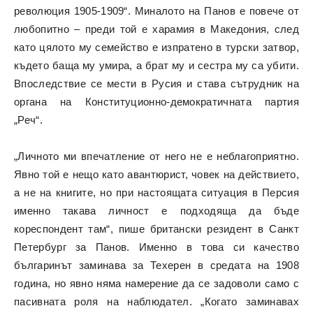
революция 1905-1909“. Миналото на Панов е повече от
любопитно – преди той е харамия в Македония, след
като цялото му семейство е изпратено в турски затвор,
където баща му умира, а брат му и сестра му са убити.
Впоследствие се мести в Русия и става сътрудник на
органа на Конституционно-демократичната партия
„Реч“.
„Личното ми впечатление от него не е неблагоприятно.
Явно той е нещо като авантюрист, човек на действието,
а не на книгите, но при настоящата ситуация в Персия
именно такава личност е подходяща да бъде
кореспондент там“, пише британски резидент в Санкт
Петербург за Панов. Именно в това си качество
българинът заминава за Техерен в средата на 1908
година, но явно няма намерение да се задоволи само с
пасивната роля на наблюдател. „Когато заминавах