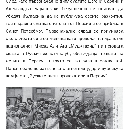
След като първоначално дипломатите Евгени Саблин и
Александър Барановски безуспешно се опитват да
убедят българина да не публикува своите разкрития,
той в крайна сметка е изгонен от Персия и се прибира в
Санкт Петербург. Първоначално сякаш се примирява
със съдбата си и се изявява като преводач на иранския
националист Мирза Али Ага „Муджтахид“ на неговата
сказка в Руския женски клуб, обсъждаща правата на
жените в Персия, в която се включва и самия той.
Панов обаче не закъснява с ответния удар и публикува
памфлета „Руските агент провокатори в Персия“.