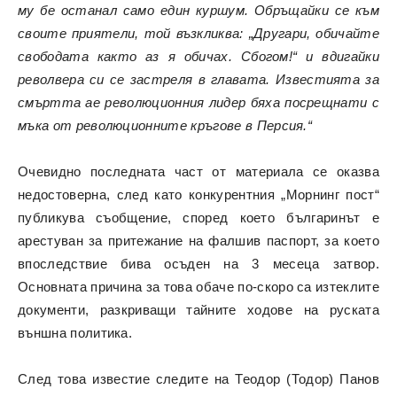
му бе останал само един куршум. Обръщайки се към
своите приятели, той възкликва: „Другари, обичайте
свободата както аз я обичах. Сбогом!“ и вдигайки
револвера си се застреля в главата. Известията за
смъртта ае революционния лидер бяха посрещнати с
мъка от революционните кръгове в Персия.“
Очевидно последната част от материала се оказва
недостоверна, след като конкурентния „Морнинг пост“
публикува съобщение, според което българинът е
арестуван за притежание на фалшив паспорт, за което
впоследствие бива осъден на 3 месеца затвор.
Основната причина за това обаче по-скоро са изтеклите
документи, разкриващи тайните ходове на руската
външна политика.
След това известие следите на Теодор (Тодор) Панов