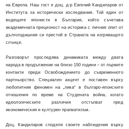
на Европа. Наш гост е доц. д-р Евгений Кандиларов от
Института за исторически изследвания. Той един от
водещите японисти в България, който съчетава
академичната прецизност на историка с личния опит от
дългогодишния си престой в Страната на изгряващото
слънце.
Разговорът проследява динамиката между двата
народа в продължение на близо 150 години – от първите
контакти преди Освобождението до съвременното
партньорство. Специален акцент е поставен върху
любопитния феномен на „пика“ в българо-японските
отношения по време на Студената война, когато
идеологическите различия отстъпват пред
икономическия и културен прагматизъм.
Доц, Кандиларов споделя своите наблюдения върху