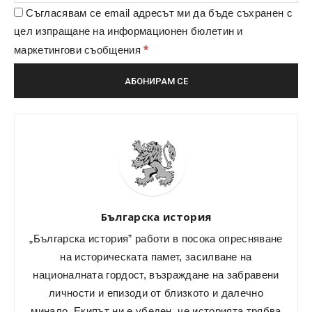
Съгласявам се email адресът ми да бъде съхранен с
цел изпращане на информационен бюлетин и
*
маркетингови съобщения
Българска история
„Българска история” работи в посока опресняване
на историческата памет, засилване на
националната гордост, възраждане на забравени
личности и епизоди от близкото и далечно
минало. Екипът ни е убеден, че историята трябва