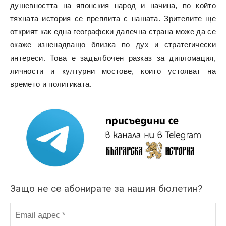
душевността на японския народ и начина, по който
тяхната история се преплита с нашата. Зрителите ще
открият как една географски далечна страна може да се
окаже изненадващо близка по дух и стратегически
интереси. Това е задълбочен разказ за дипломация,
личности и културни мостове, които устояват на
времето и политиката.
Защо не се абонирате за нашия бюлетин?