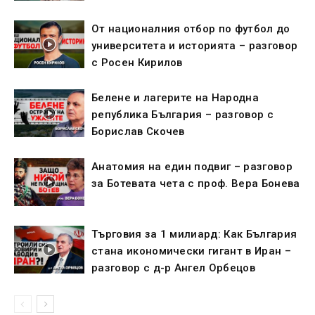
От националния отбор по футбол до
университета и историята – разговор
с Росен Кирилов
Белене и лагерите на Народна
република България – разговор с
Борислав Скочев
Анатомия на един подвиг – разговор
за Ботевата чета с проф. Вера Бонева
Търговия за 1 милиард: Как България
стана икономически гигант в Иран –
разговор с д-р Ангел Орбецов