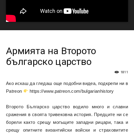
Армията на Второто
българско царство
1811
Ако искаш да гледаш още подобни видеа, подкрепи ни в
Patreon
https://www.patreon.com/bulgarianhistory
Второто Българско царство водило много и славни
сражения в своята тривековна история. Предците ни се
борели както срещу могъщите западни рицари, така и
срещу опитните византийски войски и страховитите