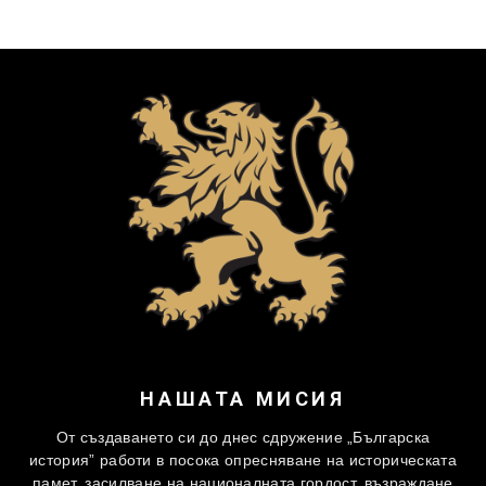
НАШАТА МИСИЯ
От създаването си до днес сдружение „Българска
история” работи в посока опресняване на историческата
памет, засилване на националната гордост, възраждане