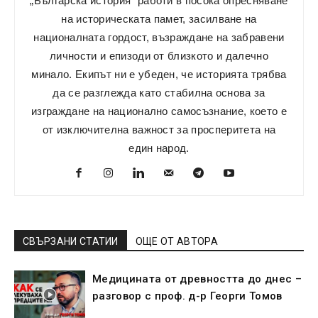
„Българска история” работи в посока опресняване
на историческата памет, засилване на
националната гордост, възраждане на забравени
личности и епизоди от близкото и далечно
минало. Екипът ни е убеден, че историята трябва
да се разглежда като стабилна основа за
изграждане на национално самосъзнание, което е
от изключителна важност за просперитета на
един народ.
СВЪРЗАНИ СТАТИИ
ОЩЕ ОТ АВТОРА
Медицината от древността до днес –
разговор с проф. д-р Георги Томов