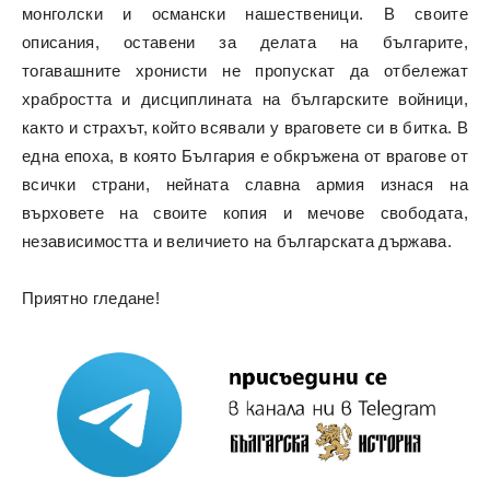
монголски и османски нашественици. В своите
описания, оставени за делата на българите,
тогавашните хронисти не пропускат да отбележат
храбростта и дисциплината на българските войници,
както и страхът, който всявали у враговете си в битка. В
една епоха, в която България е обкръжена от врагове от
всички страни, нейната славна армия изнася на
върховете на своите копия и мечове свободата,
независимостта и величието на българската държава.
Приятно гледане!