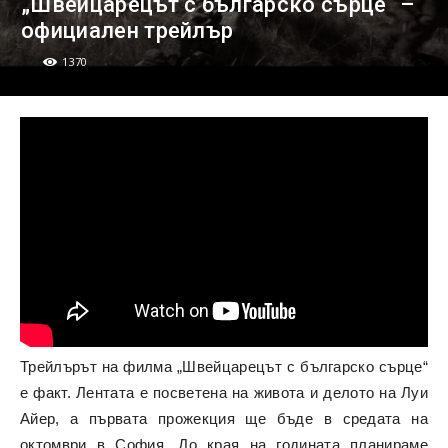
„Швейцарецът с българско сърце“ –
официален трейлър
1370
Трейлърът на филма „Швейцарецът с българско сърце“
е факт. Лентата е посветена на живота и делото на Луи
Айер, а първата прожекция ще бъде в средата на
октомври в София. До края на годината планираме