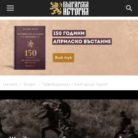
Начало
Видео
"Швейцарецът с българско сърце"