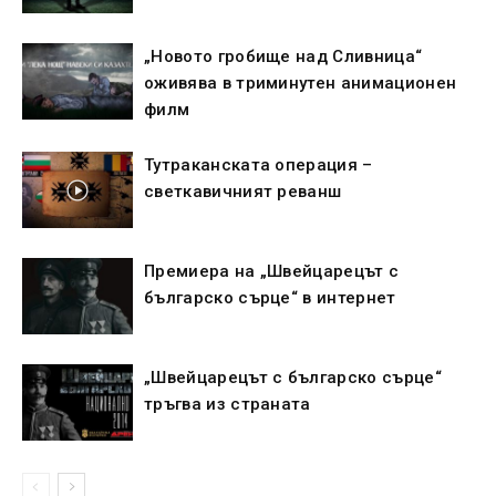
„Новото гробище над Сливница“
оживява в триминутен анимационен
филм
Тутраканската операция –
светкавичният реванш
Премиера на „Швейцарецът с
българско сърце“ в интернет
„Швейцарецът с българско сърце“
тръгва из страната