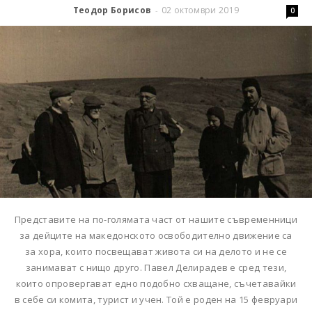
Теодор Борисов
02 октомври 2019
-
0
Представите на по-голямата част от нашите съвременници
за дейците на македонското освободително движение са
за хора, които посвещават живота си на делото и не се
занимават с нищо друго. Павел Делирадев е сред тези,
които опровергават едно подобно схващане, съчетавайки
в себе си комита, турист и учен. Той е роден на 15 февруари