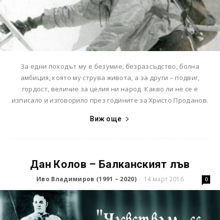
За едни походът му е безумие, безразсъдство, болна
амбиция, която му струва живота, а за други – подвиг,
гордост, величие за целия ни народ. Какво ли не се е
изписало и изговорило през годините за Христо Проданов.
Виж още
Дан Колов – Балканският лъв
Иво Владимиров (1991 – 2020)
14 март 2016
-
0