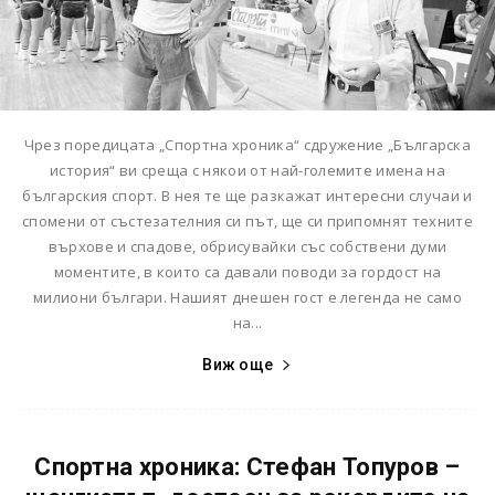
Чрез поредицата „Спортна хроника“ сдружение „Българска
история“ ви среща с някои от най-големите имена на
българския спорт. В нея те ще разкажат интересни случаи и
спомени от състезателния си път, ще си припомнят техните
върхове и спадове, обрисувайки със собствени думи
моментите, в които са давали поводи за гордост на
милиони българи. Нашият днешен гост е легенда не само
на...
Виж още
Спортна хроника: Стефан Топуров –