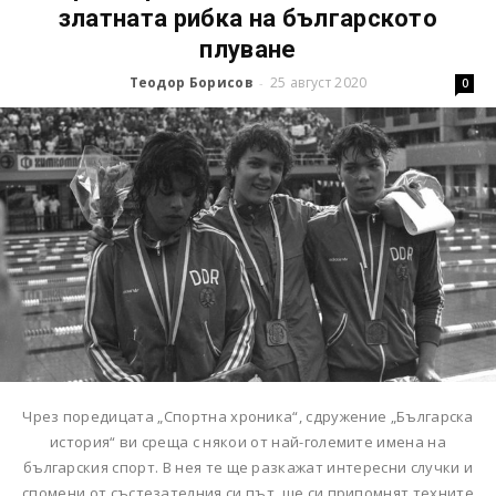
златната рибка на българското
плуване
Теодор Борисов
25 август 2020
-
0
Чрез поредицата „Спортна хроника“, сдружение „Българска
история“ ви среща с някои от най-големите имена на
българския спорт. В нея те ще разкажат интересни случки и
спомени от състезателния си път, ще си припомнят техните