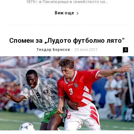
1879 г. в Панагюрище в семейството на...
Виж още
Спомен за „Лудото футболно лято“
Теодор Борисов
29 юни 2017
-
0