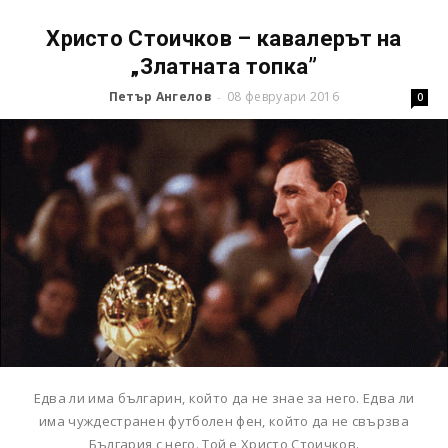
Христо Стоичков – кавалерът на
„Златната топка”
Петър Ангелов
08 февруари 2016
-
0
Едва ли има българин, който да не знае за него. Едва ли
има чуждестранен футболен фен, който да не свързва
България с него. Той е Христо Стоичков.