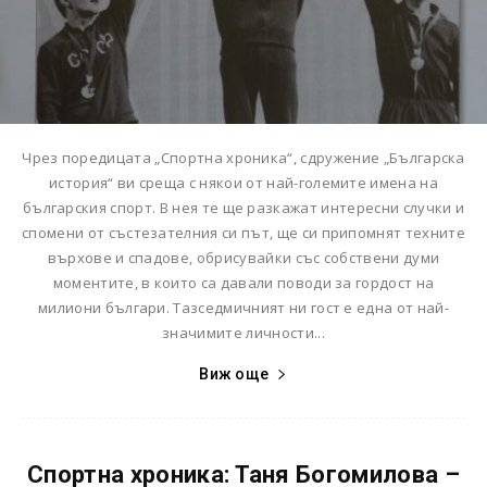
Чрез поредицата „Спортна хроника“, сдружение „Българска
история“ ви среща с някои от най-големите имена на
българския спорт. В нея те ще разкажат интересни случки и
спомени от състезателния си път, ще си припомнят техните
върхове и спадове, обрисувайки със собствени думи
моментите, в които са давали поводи за гордост на
милиони българи. Тазседмичният ни гост е една от най-
значимите личности...
Виж още
Спортна хроника: Таня Богомилова –