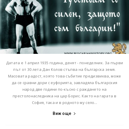
Датата е 1 април 1935 година, денят - понеделник. За първи
път от 30 лета Дан Колов стъпва на българска земя.
Масовата радост, която това събитие предизвиква, може
да се сравни дори с еуфорията, завладяла българския
народ две години по-късно с раждането на
престолонаследника на цар Борис. Както на гарата в
София, така и в родното му село...
Виж още