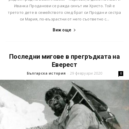
Иванка Проданови се ражда синът им Христо. Той е
третото дете в семейството след брат си Продан и сестра
си Мария, по-възрастни от него съответно с...
Виж още
Последни мигове в прегръдката на
Еверест
Българска история
29 февруари 2020
-
0