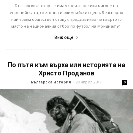
Българският спорт е имал своите велики мигове на
европейската, световна и олимпийски сцена. Безспорно
най-голям обществен отзвук предизвиква четвъртото
място на националния отбор по футбол на Мондиал'94.
Виж още
По пътя към върха или историята на
Христо Проданов
Българска история
20 април 2017
-
0