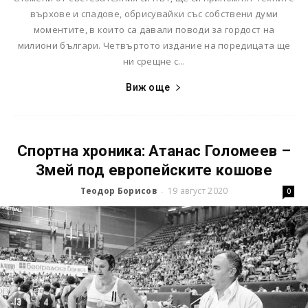
върхове и спадове, обрисувайки със собствени думи
моментите, в които са давали поводи за гордост на
милиони българи. Четвъртото издание на поредицата ще
ни срещне с...
Виж още
Спортна хроника: Атанас Голомеев –
Змей под европейските кошове
Теодор Борисов
19 август 2020
-
0