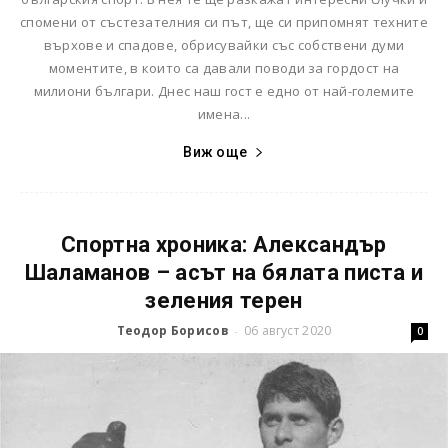
спомени от състезателния си път, ще си припомнят техните
върхове и спадове, обрисувайки със собствени думи
моментите, в които са давали поводи за гордост на
милиони българи. Днес наш гост е едно от най-големите
имена...
Виж още
Спортна хроника: Александър
Шаламанов – асът на бялата писта и
зеления терен
Теодор Борисов
06 август 2020
-
0