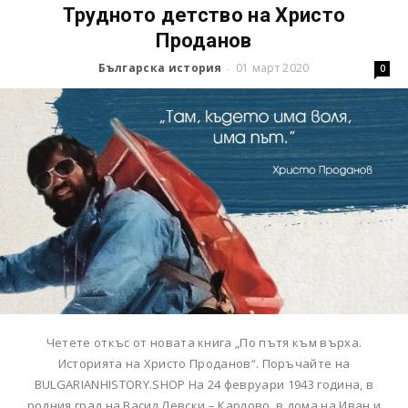
Трудното детство на Христо
Проданов
Българска история
01 март 2020
-
0
Четете откъс от новата книга „По пътя към върха.
Историята на Христо Проданов“. Поръчайте на
BULGARIANHISTORY.SHOP На 24 февруари 1943 година, в
родния град на Васил Левски – Карлово, в дома на Иван и