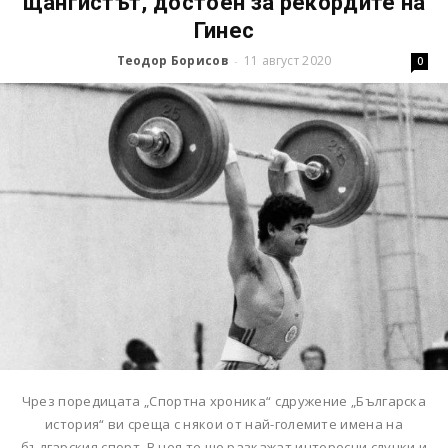
щангистът, достоен за рекордите на
Гинес
Теодор Борисов
11 август 2020
-
0
Чрез поредицата „Спортна хроника“ сдружение „Българска
история“ ви среща с някои от най-големите имена на
българския спорт. В нея те ще разкажат интересни случки и