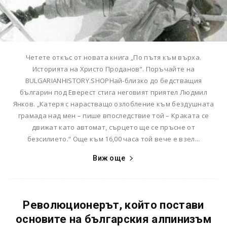
Четете откъс от новата книга „По пътя към върха.
Историята на Христо Проданов“. Поръчайте на
BULGARIANHISTORY.SHOPНай-близко до бедстващия
българин под Еверест стига неговият приятел Людмил
Янков. „Катеря с нарастващо озлобление към бездушната
грамада над мен – пише впоследствие той – Краката се
движат като автомат, сърцето ще се пръсне от
безсилието.“ Още към 16,00 часа той вече е взел...
Виж още
Революционерът, който постави
основите на българския алпинизъм